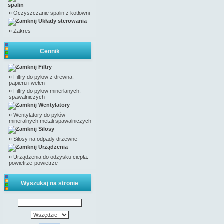
spalin
¤
Oczyszczanie spalin z kotłowni
Układy sterowania
¤
Zakres
Cennik
Filtry
¤
Filtry do pyłow z drewna,
papieru i wełen
¤
Filtry do pyłow minerlanych,
spawalniczych
Wentylatory
¤
Wentylatory do pyłów
mineralnych metali spawalniczych
Silosy
¤
Silosy na odpady drzewne
Urządzenia
¤
Urządzenia do odzysku ciepła:
powietrze-powietrze
Wyszukaj na stronie