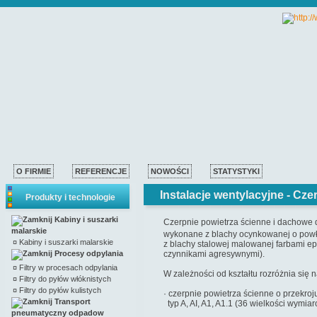
O FIRMIE
REFERENCJE
NOWOŚCI
STATYSTYKI
Instalacje wentylacyjne -
Czer
Produkty i technologie
Kabiny i suszarki
Czerpnie powietrza ścienne i dachowe 
malarskie
wykonane z blachy ocynkowanej o powł
¤
Kabiny i suszarki malarskie
z blachy stalowej malowanej farbami ep
Procesy odpylania
czynnikami agresywnymi).
¤
Filtry w procesach odpylania
W zależności od kształtu rozróżnia się 
¤
Filtry do pyłów włóknistych
¤
Filtry do pyłów kulistych
· czerpnie powietrza ścienne o przekroj
Transport
typ A, AI, A1, A1.1 (36 wielkości wymia
pneumatyczny odpadow