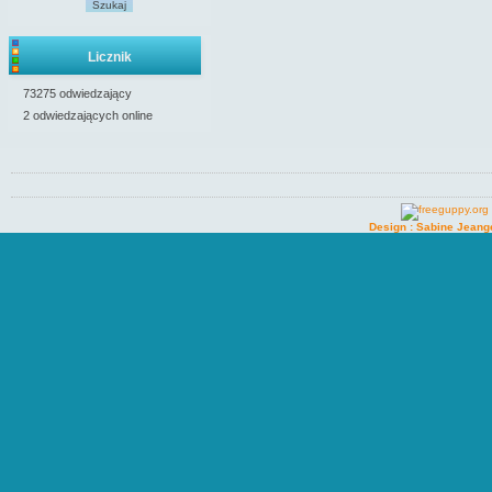
Szukaj
Licznik
73275 odwiedzający
2 odwiedzających online
Design : Sabine Jeang