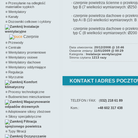
· czerpnie powietrza ścienne o przekro
¤
Przesyłanie na odległość
materiałów sypkich
typ B (7 wielkości wymiarowych: Ø250
¤
Wentylatory
· czerpnie powietrza dachowe o przekro
¤
Kanały
typ A i B (10 wielkości wymiarowych: B
¤
Dozowniki celkowe i cyklony
Instalacje
· czerpnie powietrza dachowe o przekr
wentylacyjne
typ C (8 wielkości wymiarowych: Ø200
Czerpnie
¤
Przewody
¤
Centrale
Data utworzenia:
20/12/2008 @ 10:46
Ostatnie zmiany:
11/01/2009 @ 00:29
¤
Wentylatory promieniowe
Kategoria :
Instalacje wentylacyjne
¤
Wentylatory osiowe
Strona czytana
1213 razy
¤
Wentylatory dachowe
¤
Wentylatory oddymiające
¤
Regulacja
¤
Wyrzutnie
KONTAKT I ADRES POCZTO
Komfort
klimatyczny
¤
Procesy technologiczne
¤
Budownictwo mieszkaniowe
TELEFON / FAX: (
032) 218 61 89
Magazynowanie
odpadów drzewnych
Kom.:
+48 602 317 438
¤
Adoptowane silosy zbożowe
¤
Silosy specjalistyczne
Filtracja
sprężonego powietrza
¤
Typy filtracji
Oczyszczanie