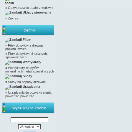
spalin
¤
Oczyszczanie spalin z kotłowni
Układy sterowania
¤
Zakres
Cennik
Filtry
¤
Filtry do pyłow z drewna,
papieru i wełen
¤
Filtry do pyłow minerlanych,
spawalniczych
Wentylatory
¤
Wentylatory do pyłów
mineralnych metali spawalniczych
Silosy
¤
Silosy na odpady drzewne
Urządzenia
¤
Urządzenia do odzysku ciepła:
powietrze-powietrze
Wyszukaj na stronie