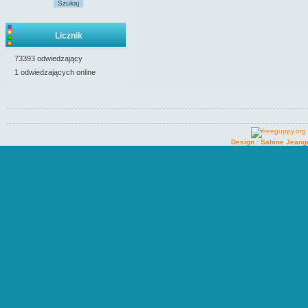
Szukaj
Licznik
73393 odwiedzający
1 odwiedzających online
Design : Sabine Jeang