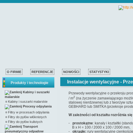
O FIRMIE
REFERENCJE
NOWOŚCI
STATYSTYKI
Instalacje wentylacyjne -
Prz
Produkty i technologie
Kabiny i suszarki
Przewody wentylacyjne o przekroju pr
malarskie
2
/ m
(na życzenie zamawiającego możliw
¤
Kabiny i suszarki malarskie
stalowej nierdzewnej lub z tworzyw szt
Procesy odpylania
GEBHARD lub SMITKA (przekroje prosto
¤
Filtry w procesach odpylania
W zależności od kształtu rozróżnia si
¤
Filtry do pyłów włóknistych
¤
Filtry do pyłów kulistych
· prostokątne
: kanały i kształtki (st
Transport
B x H = 100 / 2000 x 100 / 2000 mm,
pneumatyczny odpadow
· okrągłe:
rury wentylacyjne cienkości