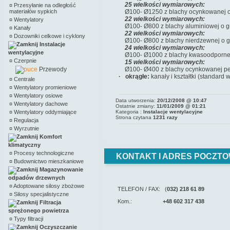
25 wielkości wymiarowych:
¤
Przesyłanie na odległość
materiałów sypkich
Ø100- Ø1250 z blachy ocynkowanej o
22 wielkości wymiarowych:
¤
Wentylatory
Ø100- Ø800 z blachy aluminiowej o 
¤
Kanały
22 wielkości wymiarowych:
¤
Dozowniki celkowe i cyklony
Ø100- Ø800 z blachy nierdzewnej o 
Instalacje
24 wielkości wymiarowych:
wentylacyjne
Ø100- Ø1000 z blachy kwasoodpornej
¤
Czerpnie
15 wielkości wymiarowych:
Przewody
Ø100- Ø400 z blachy ocynkowanej pe
· okrągłe:
kanały i kształtki (standar
¤
Centrale
¤
Wentylatory promieniowe
¤
Wentylatory osiowe
Data utworzenia:
20/12/2008 @ 10:47
¤
Wentylatory dachowe
Ostatnie zmiany:
11/01/2009 @ 01:21
¤
Wentylatory oddymiające
Kategoria :
Instalacje wentylacyjne
Strona czytana
1231 razy
¤
Regulacja
¤
Wyrzutnie
Komfort
klimatyczny
¤
Procesy technologiczne
KONTAKT I ADRES POCZTO
¤
Budownictwo mieszkaniowe
Magazynowanie
odpadów drzewnych
¤
Adoptowane silosy zbożowe
TELEFON / FAX: (
032) 218 61 89
¤
Silosy specjalistyczne
Kom.:
+48 602 317 438
Filtracja
sprężonego powietrza
¤
Typy filtracji
Oczyszczanie