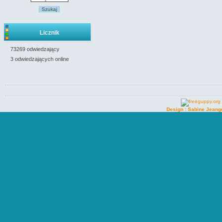
Szukaj
Licznik
73269 odwiedzający
3 odwiedzających online
Design : Sabine Jeang