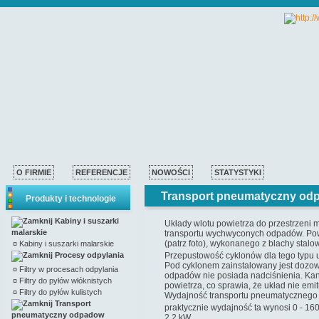
O FIRMIE
REFERENCJE
NOWOŚCI
STATYSTYKI
Transport pneumatyczny od
Produkty i technologie
Kabiny i suszarki
Układy wlotu powietrza do przestrzeni
malarskie
transportu wychwyconych odpadów. Pow
(patrz foto), wykonanego z blachy sta
¤
Kabiny i suszarki malarskie
Procesy odpylania
Przepustowość cyklonów dla tego typu
Pod cyklonem zainstalowany jest dozow
¤
Filtry w procesach odpylania
odpadów nie posiada nadciśnienia. Kan
¤
Filtry do pyłów włóknistych
powietrza, co sprawia, że układ nie emi
¤
Filtry do pyłów kulistych
Wydajność transportu pneumatycznego o
Transport
praktycznie wydajność ta wynosi 0 - 16
pneumatyczny odpadow
2,2 kW.