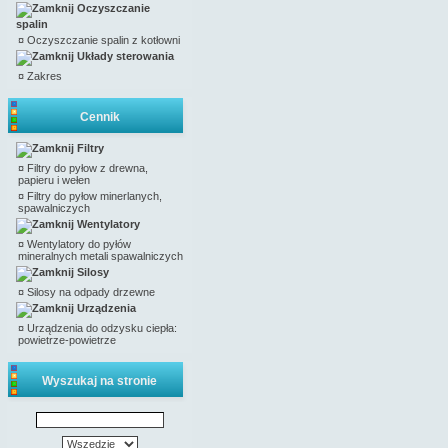
Oczyszczanie
spalin
¤
Oczyszczanie spalin z kotłowni
Układy sterowania
¤
Zakres
Cennik
Filtry
¤
Filtry do pyłow z drewna,
papieru i wełen
¤
Filtry do pyłow minerlanych,
spawalniczych
Wentylatory
¤
Wentylatory do pyłów
mineralnych metali spawalniczych
Silosy
¤
Silosy na odpady drzewne
Urządzenia
¤
Urządzenia do odzysku ciepła:
powietrze-powietrze
Wyszukaj na stronie