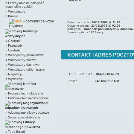
¤
Przesyłanie na odległość
materiałów sypkich
¤
Wentylatory
¤
Kanały
Dozowniki celkowe
Data utworzenia:
20/12/2008 @ 11:18
i cyklony
Ostatnie zmiany:
23/01/2009 @ 02:55
Kategoria :
Transport pneumatyczny odpadow
Instalacje
Strona czytana
1249 razy
wentylacyjne
¤
Czerpnie
¤
Przewody
¤
Centrale
KONTAKT I ADRES POCZTO
¤
Wentylatory promieniowe
¤
Wentylatory osiowe
¤
Wentylatory dachowe
¤
Wentylatory oddymiające
TELEFON / FAX: (
032) 218 61 89
¤
Regulacja
¤
Wyrzutnie
Kom.:
+48 602 317 438
Komfort
klimatyczny
¤
Procesy technologiczne
¤
Budownictwo mieszkaniowe
Magazynowanie
odpadów drzewnych
¤
Adoptowane silosy zbożowe
¤
Silosy specjalistyczne
Filtracja
sprężonego powietrza
¤
Typy filtracji