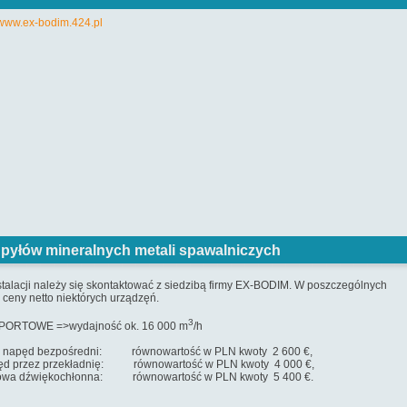
 pyłów mineralnych metali spawalniczych
talacji należy się skontaktować z siedzibą firmy EX-BODIM. W poszczególnych
ceny netto niektórych urządzęń.
3
RTOWE =>wydajność ok. 16 000 m
/h
 równowartość w PLN kwoty 2 600 €,
ię: równowartość w PLN kwoty 4 000 €,
na: równowartość w PLN kwoty 5 400 €.