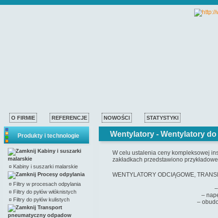
O FIRMIE
REFERENCJE
NOWOŚCI
STATYSTYKI
Wentylatory -
Wentylatory do
Produkty i technologie
Kabiny i suszarki
W celu ustalenia ceny kompleksowej ins
malarskie
zakładkach przedstawiono przykładowe 
¤
Kabiny i suszarki malarskie
Procesy odpylania
WENTYLATORY ODCIĄGOWE, TRANSPO
¤
Filtry w procesach odpylania
– napęd bezpośredni:
¤
Filtry do pyłów włóknistych
– napęd przez przekładn
¤
Filtry do pyłów kulistych
– obudowa dźwiękochłon
Transport
pneumatyczny odpadow