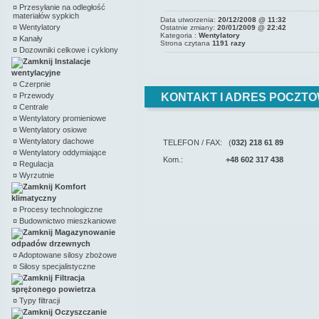
¤
Przesyłanie na odległość
materiałów sypkich
Data utworzenia:
20/12/2008 @ 11:32
¤
Wentylatory
Ostatnie zmiany:
20/01/2009 @ 22:42
Kategoria :
Wentylatory
¤
Kanały
Strona czytana
1191 razy
¤
Dozowniki celkowe i cyklony
Instalacje
wentylacyjne
¤
Czerpnie
¤
Przewody
KONTAKT I ADRES POCZTO
¤
Centrale
¤
Wentylatory promieniowe
¤
Wentylatory osiowe
¤
Wentylatory dachowe
TELEFON / FAX: (
032) 218 61 89
¤
Wentylatory oddymiające
Kom.:
+48 602 317 438
¤
Regulacja
¤
Wyrzutnie
Komfort
klimatyczny
¤
Procesy technologiczne
¤
Budownictwo mieszkaniowe
Magazynowanie
odpadów drzewnych
¤
Adoptowane silosy zbożowe
¤
Silosy specjalistyczne
Filtracja
sprężonego powietrza
¤
Typy filtracji
Oczyszczanie