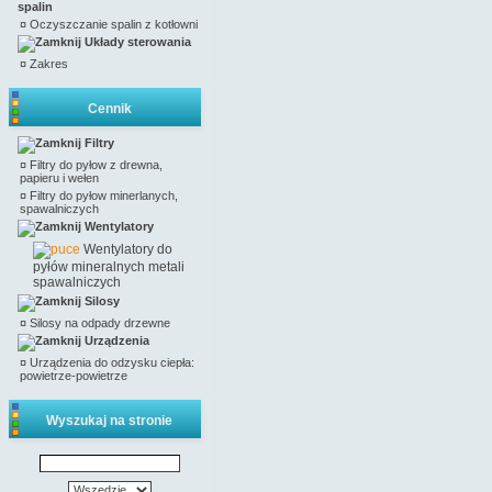
spalin
¤
Oczyszczanie spalin z kotłowni
Układy sterowania
¤
Zakres
Cennik
Filtry
¤
Filtry do pyłow z drewna,
papieru i wełen
¤
Filtry do pyłow minerlanych,
spawalniczych
Wentylatory
Wentylatory do
pyłów mineralnych metali
spawalniczych
Silosy
¤
Silosy na odpady drzewne
Urządzenia
¤
Urządzenia do odzysku ciepła:
powietrze-powietrze
Wyszukaj na stronie